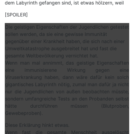
dem Labyrinth gefangen sind, ist etwas hölzern, weil
[SPOILER]
Die geistigen Eigenschaften der Jugendlichen getestet
sollen werden, da sie eine gewisse Immunität
gegenüber einer Krankheit haben, die sich nach einer
Umweltkatastrophe ausgebreitet hat und fast die
gesamte Weltbevölkerung vernichtet hat.
Wenn man mal annimmt, das geistige Eigenschaften
eine immunisierene Wirkung gegen eine
Viruserkrankung haben, dann wäre dafür kein solch
gigantisches Labyrinth nötig, zumal man dafür ja nicht
nur die Jugendlichen von außen beobachten müsste,
sondern umfangreiche Tests an den Probanden selbst
hätte durchführen müssen (Blutproben,
Gewebeproben).
Diese Erklärung hinkt etwas.
Wenn fast die gesamte Menschheit ausgelöscht