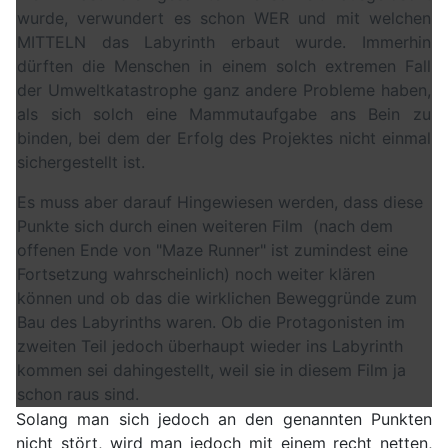
wurde, verwundert es schon WER und mit welchen
MITTELN das Labyrinth erbaut wurde. Immerhin
dürften die Menschen in einem solch extremen Fall
der Umweltkatastrophe ganz andere Probleme haben,
als sich solch eine Mammutaufgabe ans Bein zu
binden, bei dem der Erfolg des Projektes nicht einmal
sichergestellt ist.
Es muss aber darauf Hingewiesen werden, dass diese
Punkte sich durch einen weiteren Film (nach dem
offenen Ende von "Maze Runner" ist zumindest eine
Fortsetzung wahrscheinlich) noch weiter klären
können und ob das die wirklichen Beweggründe zum
Bau des Labyrinths waren. Ob die Protagonisten im
zweiten Teil jedoch überhaupt wieder ins Labyrinth
kommen sei dahingestellt, weil sie in diesem Film ja
schon raus sind.
Solang man sich jedoch an den genannten Punkten
nicht stört, wird man jedoch mit einem recht netten,