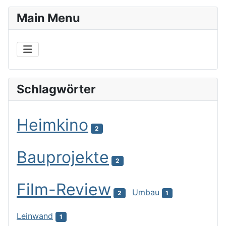
Main Menu
Schlagwörter
Heimkino
2
Bauprojekte
2
Film-Review
Umbau
2
1
Leinwand
1