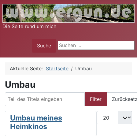
Die Seite rund um mich
Suche
Suche
Aktuelle Seite:
Startseite
Umbau
Umbau
Teil des Titels eingeben
Filter
Zurückset
Anzeige #
Umbau meines
Heimkinos