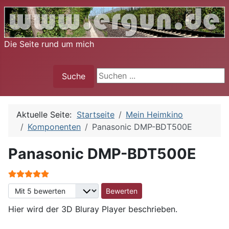
Die Seite rund um mich
Suche
Suche
Aktuelle Seite:
Startseite
Mein Heimkino
Komponenten
Panasonic DMP-BDT500E
Panasonic DMP-BDT500E
Bewertung:
5
/
5
Bitte bewerten
Hier wird der 3D Bluray Player beschrieben.