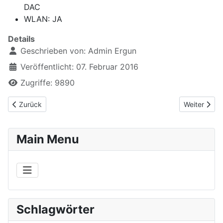
DAC
WLAN: JA
Details
Geschrieben von:
Admin Ergun
Veröffentlicht: 07. Februar 2016
Zugriffe: 9890
Vorheriger Beitrag: Denon AVR-3313
Nächster B
Zurück
Weiter
Main Menu
Schlagwörter