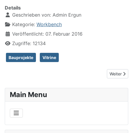
Details
Geschrieben von:
Admin Ergun
Kategorie:
Workbench
Veröffentlicht: 07. Februar 2016
Zugriffe: 12134
Bauprojekte
Vitrine
Nächster Be
Weiter
Main Menu