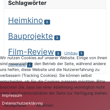
Schlagwörter
Heimkino
2
Bauprojekte
2
Film-Review
Umbau
2
1
Wir nutzen Cookies auf unserer Website. Einige von ihnen
sind essenziell für den Betrieb der Seite, während andere
Leinwand
1
uns helfen, diese Website und die Nutzererfahrung zu
verbessern (Tracking Cookies). Sie können selbst
entscheiden, ob Sie die Cookies zulassen möchten. Bitte
beachten Sie, dass bei einer Ablehnung womöglich nicht
mehr alle Funktionalitäten der Seite zur Verfügung stehen.
Impressum
Datenschutzerklärung
Akzeptieren
Ablehnen