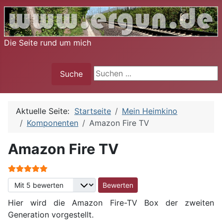
Die Seite rund um mich
Suche
Suche
Aktuelle Seite:
Startseite
Mein Heimkino
Komponenten
Amazon Fire TV
Amazon Fire TV
Bewertung:
5
/
5
Bitte bewerten
Hier wird die Amazon Fire-TV Box der zweiten
Generation vorgestellt.