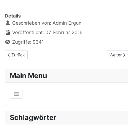
Details
Geschrieben von:
Admin Ergun
Veröffentlicht: 07. Februar 2016
Zugriffe: 9341
Vorheriger Beitrag: Open Air Kit 250
Nächster Be
Zurück
Weiter
Main Menu
Schlagwörter