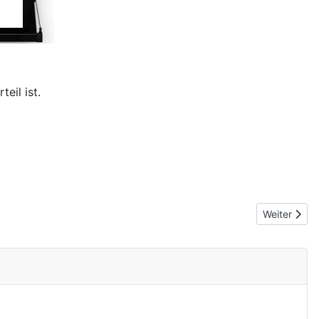
eil ist.
Nächster Be
Weiter